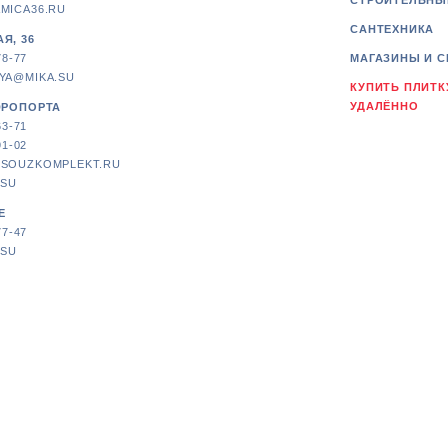
СТРОИТЕЛЬНЫ
MICA36.RU
САНТЕХНИКА
Я, 36
78-77
МАГАЗИНЫ И С
YA@MIKA.SU
КУПИТЬ ПЛИТК
УДАЛЁННО
ЭРОПОРТА
63-71
91-02
SOUZKOMPLEKT.RU
.SU
Е
77-47
.SU