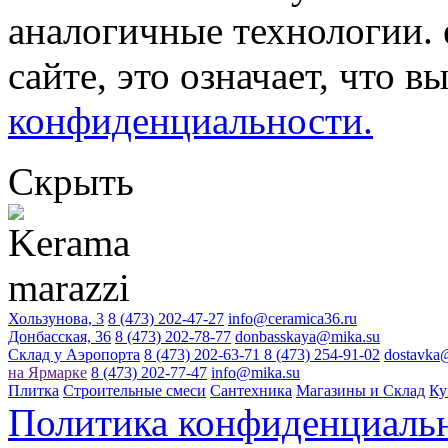
аналогичные технологии. 
сайте, это означает, что в
конфиденциальности.
Скрыть
Хользунова, 3
8 (473) 202-47-27
info@ceramica36.ru
Донбасская, 36
8 (473) 202-78-77
donbasskaya@mika.su
Склад у Аэропорта
8 (473) 202-63-71
8 (473) 254-91-02
dostavka
на Ярмарке
8 (473) 202-77-47
info@mika.su
Плитка
Строительные смеси
Сантехника
Магазины и Склад
Ку
Политика конфиденциаль