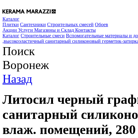
Каталог
Плитки
Сантехники
Строительных смесей
Обоев
Акции
Услуги
Магазины и Склад
Контакты
Каталог
Строительные смеси
Вспомогательные материалы и д
,высокоэластичный санитарный силиконовый герметик-затирка
Поиск
Воронеж
Назад
Литосил черный граф
санитарный силиконо
влаж. помещений, 280