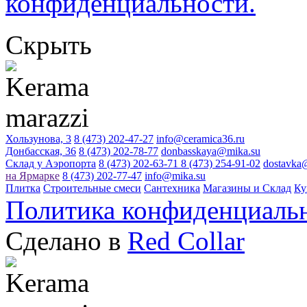
конфиденциальности.
Скрыть
Хользунова, 3
8 (473) 202-47-27
info@ceramica36.ru
Донбасская, 36
8 (473) 202-78-77
donbasskaya@mika.su
Склад у Аэропорта
8 (473) 202-63-71
8 (473) 254-91-02
dostavka
на Ярмарке
8 (473) 202-77-47
info@mika.su
Плитка
Строительные смеси
Сантехника
Магазины и Склад
Ку
Политика конфиденциаль
Сделано в
Red Collar