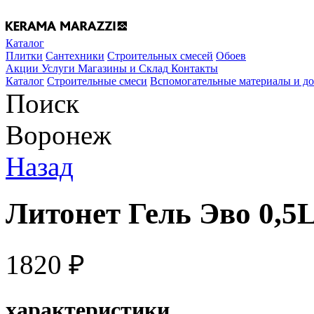
Каталог
Плитки
Сантехники
Строительных смесей
Обоев
Акции
Услуги
Магазины и Склад
Контакты
Каталог
Строительные смеси
Вспомогательные материалы и д
Поиск
Воронеж
Назад
Литонет Гель Эво 0,5L
1820
₽
характеристики