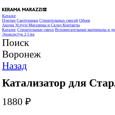
Каталог
Плитки
Сантехники
Строительных смесей
Обоев
Акции
Услуги
Магазины и Склад
Контакты
Каталог
Строительные смеси
Вспомогательные материалы и д
Эпоксистук 2,5 kg
Поиск
Воронеж
Назад
Катализатор для Стар
1880
₽