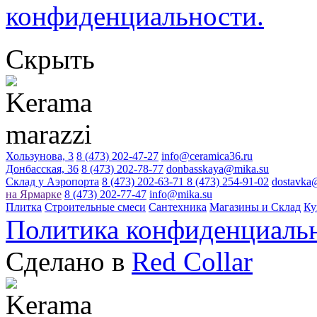
конфиденциальности.
Скрыть
Хользунова, 3
8 (473) 202-47-27
info@ceramica36.ru
Донбасская, 36
8 (473) 202-78-77
donbasskaya@mika.su
Склад у Аэропорта
8 (473) 202-63-71
8 (473) 254-91-02
dostavka
на Ярмарке
8 (473) 202-77-47
info@mika.su
Плитка
Строительные смеси
Сантехника
Магазины и Склад
Ку
Политика конфиденциаль
Сделано в
Red Collar