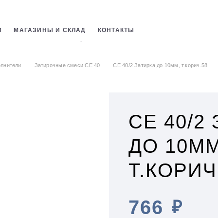
И
МАГАЗИНЫ И СКЛАД
КОНТАКТЫ
СТРОИТЕЛЬНЫХ СМЕСЕЙ
ОБОЕВ
лнители
Затирочные смеси CE 40
СЕ 40/2 Затирка до 10мм, т.корич.58
СЕ 40/2
ДО 10ММ
Т.КОРИЧ
766
₽