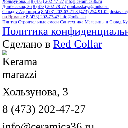
Хользунова, 3
8 (473) 202-47-27
info@ceramica36.ru
Донбасская, 36
8 (473) 202-78-77
donbasskaya@mika.su
Склад у Аэропорта
8 (473) 202-63-71
8 (473) 254-91-02
dostavka
на Ярмарке
8 (473) 202-77-47
info@mika.su
Плитка
Строительные смеси
Сантехника
Магазины и Склад
Ку
Политика конфиденциаль
Сделано в
Red Collar
Хользунова, 3
8 (473) 202-47-27
info@ceramica36.ru