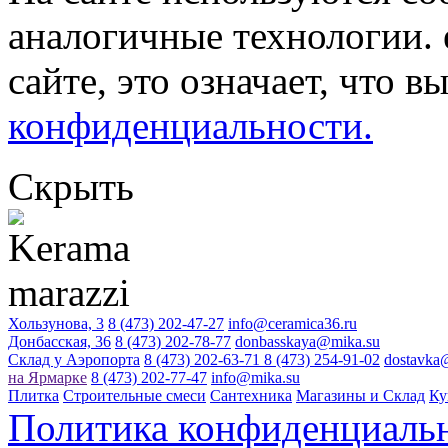
аналогичные технологии. 
сайте, это означает, что в
конфиденциальности.
Скрыть
Хользунова, 3
8 (473) 202-47-27
info@ceramica36.ru
Донбасская, 36
8 (473) 202-78-77
donbasskaya@mika.su
Склад у Аэропорта
8 (473) 202-63-71
8 (473) 254-91-02
dostavka
на Ярмарке
8 (473) 202-77-47
info@mika.su
Плитка
Строительные смеси
Сантехника
Магазины и Склад
Ку
Политика конфиденциаль