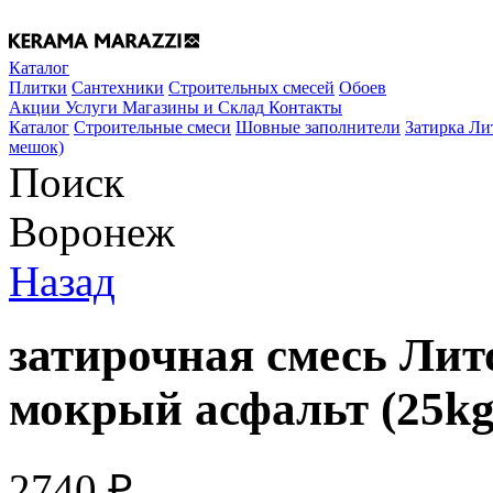
Каталог
Плитки
Сантехники
Строительных смесей
Обоев
Акции
Услуги
Магазины и Склад
Контакты
Каталог
Строительные смеси
Шовные заполнители
Затирка Ли
мешок)
Поиск
Воронеж
Назад
затирочная смесь Лит
мокрый асфальт (25k
2740
₽