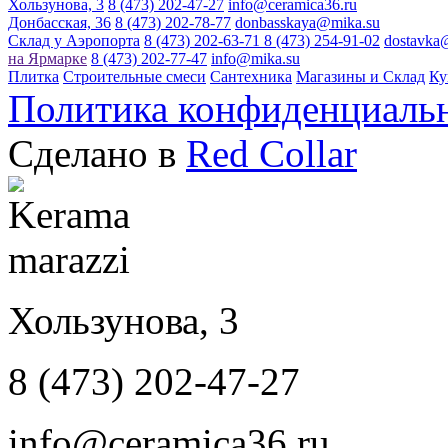
Хользунова, 3
8 (473) 202-47-27
info@ceramica36.ru
Донбасская, 36
8 (473) 202-78-77
donbasskaya@mika.su
Склад у Аэропорта
8 (473) 202-63-71
8 (473) 254-91-02
dostavka
на Ярмарке
8 (473) 202-77-47
info@mika.su
Плитка
Строительные смеси
Сантехника
Магазины и Склад
Ку
Политика конфиденциаль
Сделано в
Red Collar
Хользунова, 3
8 (473) 202-47-27
info@ceramica36.ru