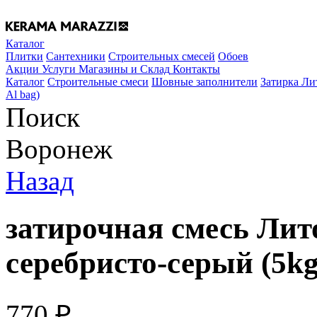
Каталог
Плитки
Сантехники
Строительных смесей
Обоев
Акции
Услуги
Магазины и Склад
Контакты
Каталог
Строительные смеси
Шовные заполнители
Затирка Ли
Al bag)
Поиск
Воронеж
Назад
затирочная смесь Лит
серебристо-серый (5kg
770
₽