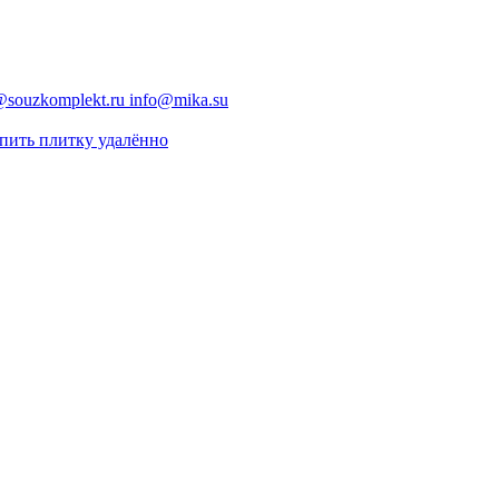
@souzkomplekt.ru
info@mika.su
пить плитку удалённо