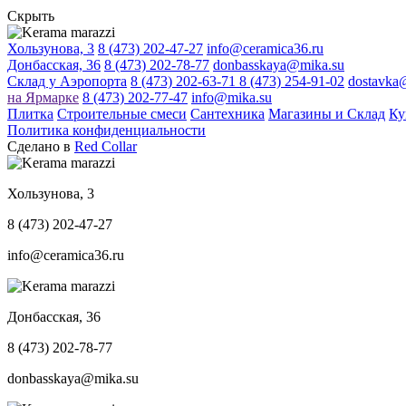
Скрыть
Хользунова, 3
8 (473) 202-47-27
info@ceramica36.ru
Донбасская, 36
8 (473) 202-78-77
donbasskaya@mika.su
Склад у Аэропорта
8 (473) 202-63-71
8 (473) 254-91-02
dostavka
на Ярмарке
8 (473) 202-77-47
info@mika.su
Плитка
Строительные смеси
Сантехника
Магазины и Склад
Ку
Политика конфиденциальности
Сделано в
Red Collar
Хользунова, 3
8 (473) 202-47-27
info@ceramica36.ru
Донбасская, 36
8 (473) 202-78-77
donbasskaya@mika.su