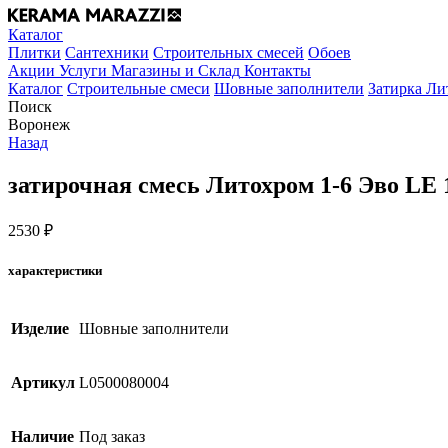
Каталог
Плитки
Сантехники
Строительных смесей
Обоев
Акции
Услуги
Магазины и Склад
Контакты
Каталог
Строительные смеси
Шовные заполнители
Затирка Ли
Поиск
Воронеж
Назад
затирочная смесь Литохром 1-6 Эво LE 
2530
₽
характеристики
Изделие
Шовные заполнители
Артикул
L0500080004
Наличие
Под заказ