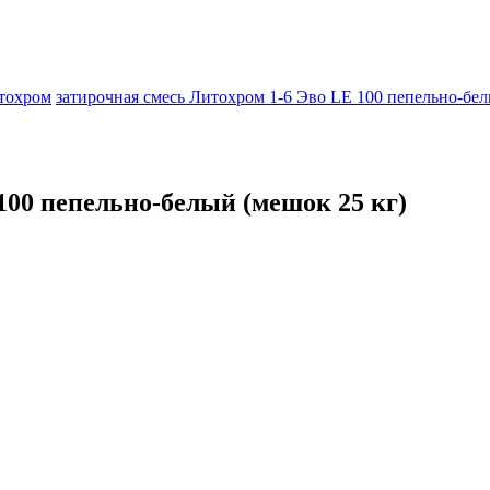
тохром
затирочная смесь Литохром 1-6 Эво LE 100 пепельно-бел
100 пепельно-белый (мешок 25 кг)