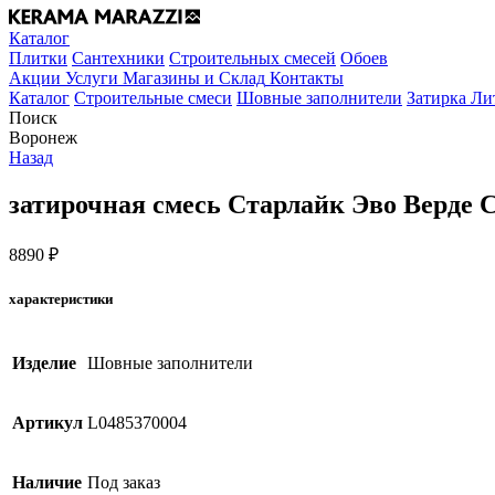
Каталог
Плитки
Сантехники
Строительных смесей
Обоев
Акции
Услуги
Магазины и Склад
Контакты
Каталог
Строительные смеси
Шовные заполнители
Затирка Ли
Поиск
Воронеж
Назад
затирочная смесь Старлайк Эво Верде С
8890
₽
характеристики
Изделие
Шовные заполнители
Артикул
L0485370004
Наличие
Под заказ