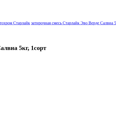
тохром Старлайк
затирочная смесь Старлайк Эво Верде Салвиа 5
алвиа 5кг, 1сорт