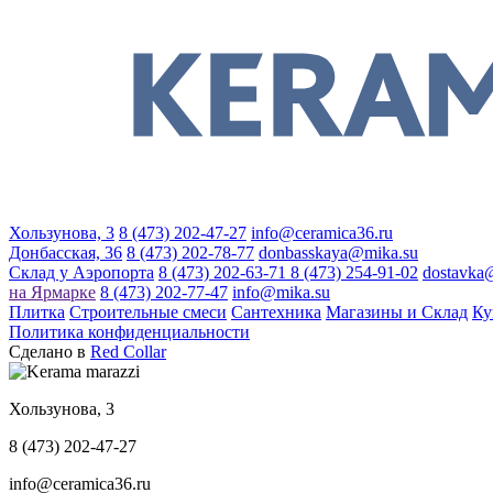
Хользунова, 3
8 (473) 202-47-27
info@ceramica36.ru
Донбасская, 36
8 (473) 202-78-77
donbasskaya@mika.su
Склад у Аэропорта
8 (473) 202-63-71
8 (473) 254-91-02
dostavka
на Ярмарке
8 (473) 202-77-47
info@mika.su
Плитка
Строительные смеси
Сантехника
Магазины и Склад
Ку
Политика конфиденциальности
Сделано в
Red Collar
Хользунова, 3
8 (473) 202-47-27
info@ceramica36.ru