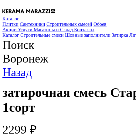
Каталог
Плитки
Сантехники
Строительных смесей
Обоев
Акции
Услуги
Магазины и Склад
Контакты
Каталог
Строительные смеси
Шовные заполнители
Затирка Ли
Поиск
Воронеж
Назад
затирочная смесь Ста
1сорт
2299
₽