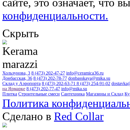
сайте, это означает, что в
конфиденциальности.
Скрыть
Хользунова, 3
8 (473) 202-47-27
info@ceramica36.ru
Донбасская, 36
8 (473) 202-78-77
donbasskaya@mika.su
Склад у Аэропорта
8 (473) 202-63-71
8 (473) 254-91-02
dostavka
на Ярмарке
8 (473) 202-77-47
info@mika.su
Плитка
Строительные смеси
Сантехника
Магазины и Склад
Ку
Политика конфиденциаль
Сделано в
Red Collar