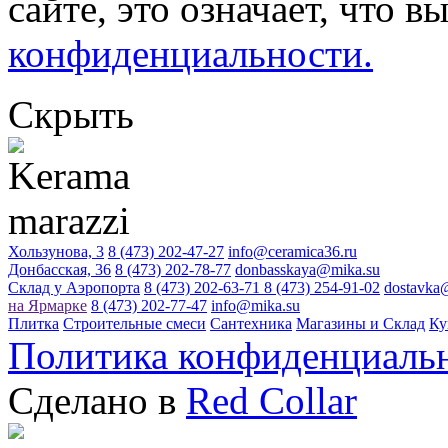
сайте, это означает, что в
конфиденциальности.
Скрыть
Хользунова, 3
8 (473) 202-47-27
info@ceramica36.ru
Донбасская, 36
8 (473) 202-78-77
donbasskaya@mika.su
Склад у Аэропорта
8 (473) 202-63-71
8 (473) 254-91-02
dostavka
на Ярмарке
8 (473) 202-77-47
info@mika.su
Плитка
Строительные смеси
Сантехника
Магазины и Склад
Ку
Политика конфиденциаль
Сделано в
Red Collar