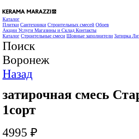
Каталог
Плитки
Сантехники
Строительных смесей
Обоев
Акции
Услуги
Магазины и Склад
Контакты
Каталог
Строительные смеси
Шовные заполнители
Затирка Ли
Поиск
Воронеж
Назад
затирочная смесь Ста
1сорт
4995
₽