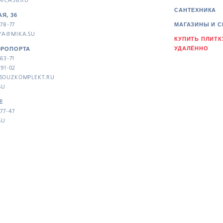
ICA36.RU
САНТЕХНИКА
Я, 36
78-77
МАГАЗИНЫ И С
YA@MIKA.SU
КУПИТЬ ПЛИТК
УДАЛЁННО
ЭРОПОРТА
63-71
-91-02
SOUZKOMPLEKT.RU
SU
Е
77-47
SU