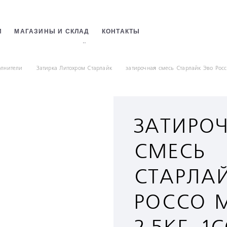
И
МАГАЗИНЫ И СКЛАД
КОНТАКТЫ
СТРОИТЕЛЬНЫХ СМЕСЕЙ
ОБОЕВ
лнители
Затирка Литохром Старлайк
затирочная смесь Старлайк Эво Россо
ЗАТИРО
СМЕСЬ
СТАРЛА
РОССО 