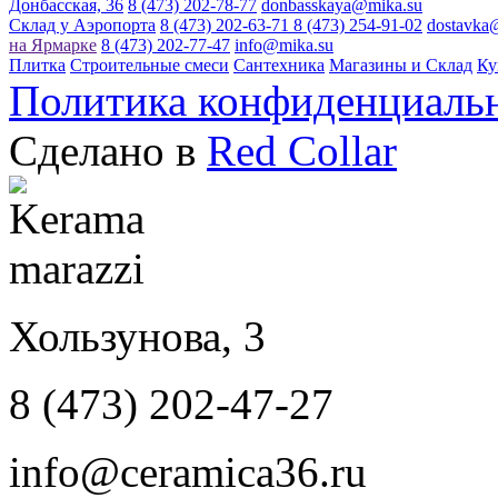
Донбасская, 36
8 (473) 202-78-77
donbasskaya@mika.su
Склад у Аэропорта
8 (473) 202-63-71
8 (473) 254-91-02
dostavka
на Ярмарке
8 (473) 202-77-47
info@mika.su
Плитка
Строительные смеси
Сантехника
Магазины и Склад
Ку
Политика конфиденциаль
Сделано в
Red Collar
Хользунова, 3
8 (473) 202-47-27
info@ceramica36.ru