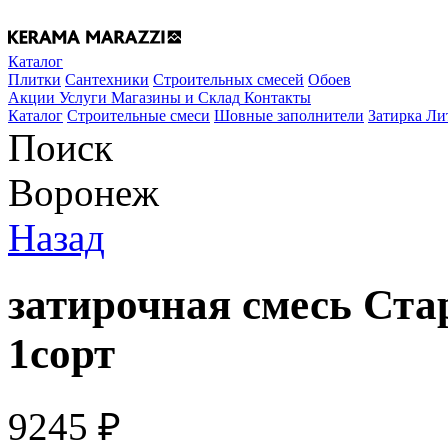
Каталог
Плитки
Сантехники
Строительных смесей
Обоев
Акции
Услуги
Магазины и Склад
Контакты
Каталог
Строительные смеси
Шовные заполнители
Затирка Ли
Поиск
Воронеж
Назад
затирочная смесь Ста
1сорт
9245
₽