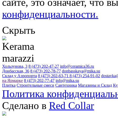
сайте, это означает, что в
конфиденциальности.
Скрыть
Хользунова, 3
8 (473) 202-47-27
info@ceramica36.ru
Донбасская, 36
8 (473) 202-78-77
donbasskaya@mika.su
Склад у Аэропорта
8 (473) 202-63-71
8 (473) 254-91-02
dostavka
на Ярмарке
8 (473) 202-77-47
info@mika.su
Плитка
Строительные смеси
Сантехника
Магазины и Склад
Ку
Политика конфиденциаль
Сделано в
Red Collar