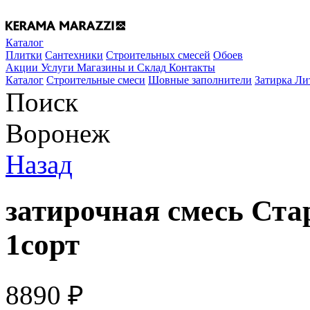
Каталог
Плитки
Сантехники
Строительных смесей
Обоев
Акции
Услуги
Магазины и Склад
Контакты
Каталог
Строительные смеси
Шовные заполнители
Затирка Ли
Поиск
Воронеж
Назад
затирочная смесь Ста
1сорт
8890
₽