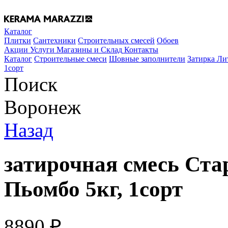
Каталог
Плитки
Сантехники
Строительных смесей
Обоев
Акции
Услуги
Магазины и Склад
Контакты
Каталог
Строительные смеси
Шовные заполнители
Затирка Ли
1сорт
Поиск
Воронеж
Назад
затирочная смесь Ст
Пьомбо 5кг, 1сорт
8890
₽