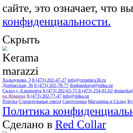
сайте, это означает, что в
конфиденциальности.
Скрыть
Хользунова, 3
8 (473) 202-47-27
info@ceramica36.ru
Донбасская, 36
8 (473) 202-78-77
donbasskaya@mika.su
Склад у Аэропорта
8 (473) 202-63-71
8 (473) 254-91-02
dostavka
на Ярмарке
8 (473) 202-77-47
info@mika.su
Плитка
Строительные смеси
Сантехника
Магазины и Склад
Ку
Политика конфиденциаль
Сделано в
Red Collar