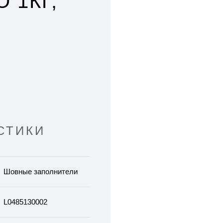
 1КГ,
СТИКИ
Шовные заполнители
L0485130002