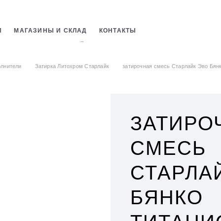
И
МАГАЗИНЫ И СКЛАД
КОНТАКТЫ
СТРОИТЕЛЬНЫХ СМЕСЕЙ
ОБОЕВ
лнители
Затирка Литохром Старлайк
затирочная смесь Старлайк Эво Бянк
ЗАТИРО
СМЕСЬ
СТАРЛА
БЯНКО