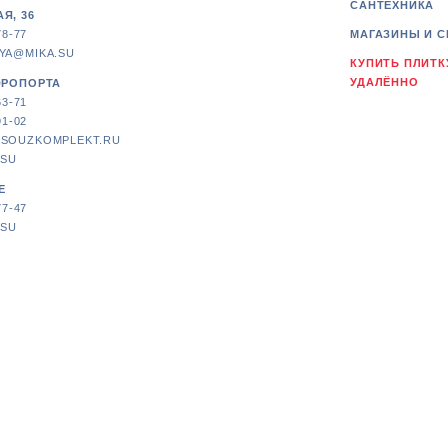
САНТЕХНИКА
Я, 36
78-77
МАГАЗИНЫ И С
YA@MIKA.SU
КУПИТЬ ПЛИТК
УДАЛЁННО
ЭРОПОРТА
63-71
91-02
SOUZKOMPLEKT.RU
.SU
Е
77-47
.SU