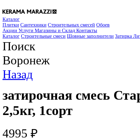
Каталог
Плитки
Сантехники
Строительных смесей
Обоев
Акции
Услуги
Магазины и Склад
Контакты
Каталог
Строительные смеси
Шовные заполнители
Затирка Ли
Поиск
Воронеж
Назад
затирочная смесь Ст
2,5кг, 1сорт
4995
₽