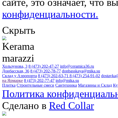
сайте, это означает, что в
конфиденциальности.
Скрыть
Хользунова, 3
8 (473) 202-47-27
info@ceramica36.ru
Донбасская, 36
8 (473) 202-78-77
donbasskaya@mika.su
Склад у Аэропорта
8 (473) 202-63-71
8 (473) 254-91-02
dostavka
на Ярмарке
8 (473) 202-77-47
info@mika.su
Плитка
Строительные смеси
Сантехника
Магазины и Склад
Ку
Политика конфиденциаль
Сделано в
Red Collar