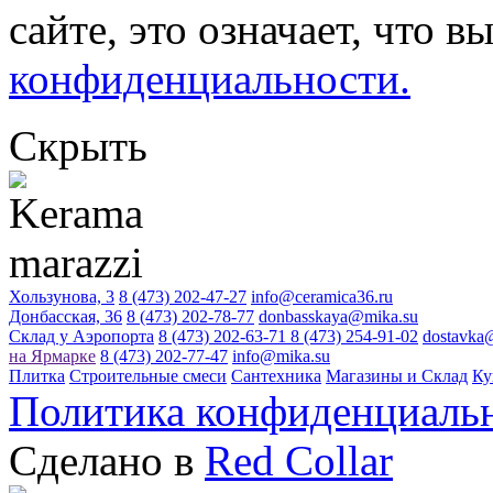
сайте, это означает, что в
конфиденциальности.
Скрыть
Хользунова, 3
8 (473) 202-47-27
info@ceramica36.ru
Донбасская, 36
8 (473) 202-78-77
donbasskaya@mika.su
Склад у Аэропорта
8 (473) 202-63-71
8 (473) 254-91-02
dostavka
на Ярмарке
8 (473) 202-77-47
info@mika.su
Плитка
Строительные смеси
Сантехника
Магазины и Склад
Ку
Политика конфиденциаль
Сделано в
Red Collar