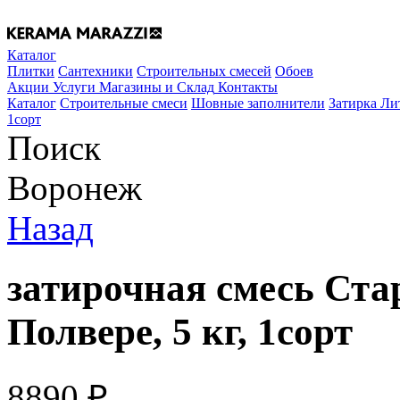
Каталог
Плитки
Сантехники
Строительных смесей
Обоев
Акции
Услуги
Магазины и Склад
Контакты
Каталог
Строительные смеси
Шовные заполнители
Затирка Ли
1сорт
Поиск
Воронеж
Назад
затирочная смесь Ста
Полвере, 5 кг, 1сорт
8890
₽