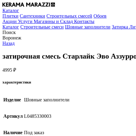
Каталог
Плитки
Сантехники
Строительных смесей
Обоев
Акции
Услуги
Магазины и Склад
Контакты
Каталог
Строительные смеси
Шовные заполнители
Затирка Ли
Поиск
Воронеж
Назад
затирочная смесь Старлайк Эво Аззурро
4995
₽
характеристики
Изделие
Шовные заполнители
Артикул
L0485330003
Наличие
Под заказ