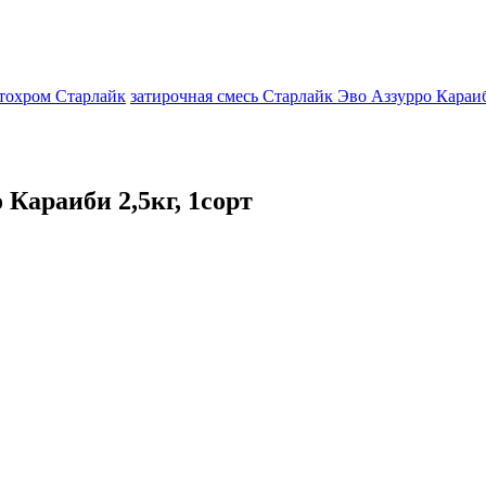
тохром Старлайк
затирочная смесь Старлайк Эво Аззурро Караиб
 Караиби 2,5кг, 1сорт