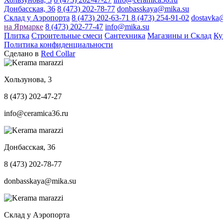
Донбасская, 36
8 (473) 202-78-77
donbasskaya@mika.su
Склад у Аэропорта
8 (473) 202-63-71
8 (473) 254-91-02
dostavka
на Ярмарке
8 (473) 202-77-47
info@mika.su
Плитка
Строительные смеси
Сантехника
Магазины и Склад
Ку
Политика конфиденциальности
Сделано в
Red Collar
Хользунова, 3
8 (473) 202-47-27
info@ceramica36.ru
Донбасская, 36
8 (473) 202-78-77
donbasskaya@mika.su
Склад у Аэропорта