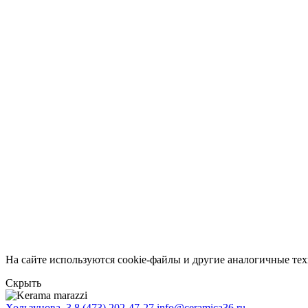
На сайте используются cookie-файлы и другие аналогичные техн
Скрыть
Хользунова, 3
8 (473) 202-47-27
info@ceramica36.ru