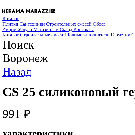
Каталог
Плитки
Сантехники
Строительных смесей
Обоев
Акции
Услуги
Магазины и Склад
Контакты
Каталог
Строительные смеси
Шовные заполнители
Герметик Ce
Поиск
Воронеж
Назад
CS 25 силиконовый ге
991
₽
характеристики