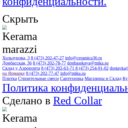
конфиденциальности.
Скрыть
Хользунова, 3
8 (473) 202-47-27
info@ceramica36.ru
Донбасская, 36
8 (473) 202-78-77
donbasskaya@mika.su
Склад у Аэропорта
8 (473) 202-63-71
8 (473) 254-91-02
dostavka
на Ярмарке
8 (473) 202-77-47
info@mika.su
Плитка
Строительные смеси
Сантехника
Магазины и Склад
Ку
Политика конфиденциаль
Сделано в
Red Collar