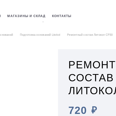
И
МАГАЗИНЫ И СКЛАД
КОНТАКТЫ
СТРОИТЕЛЬНЫХ СМЕСЕЙ
ОБОЕВ
оснований
Подготовка оснований Litokol
Ремонтный состав Литокол СР30
РЕМОН
СОСТАВ
ЛИТОКО
720
₽