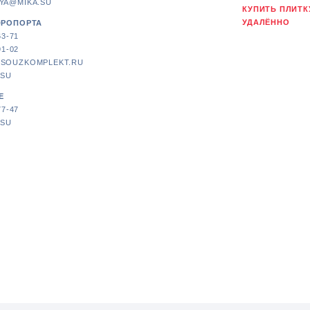
YA@MIKA.SU
КУПИТЬ ПЛИТК
УДАЛЁННО
ЭРОПОРТА
63-71
91-02
SOUZKOMPLEKT.RU
.SU
Е
77-47
.SU