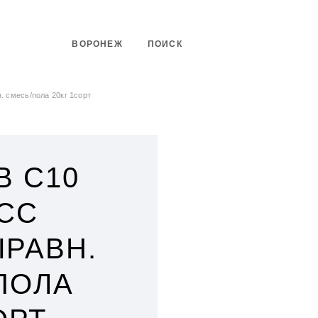
ВОРОНЕЖ
ПОИСК
 смесь/пола 20кг 1сорт
В С10
СС
РАВН.
ПОЛА