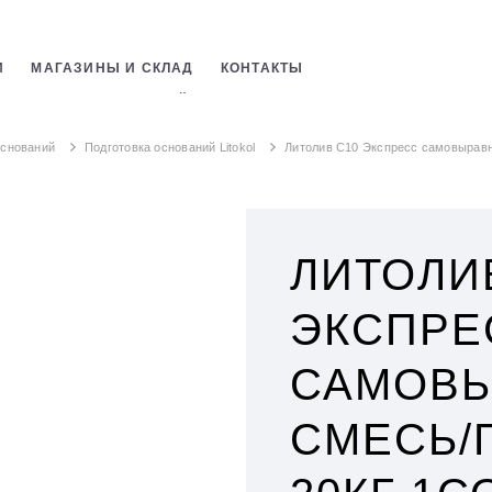
И
МАГАЗИНЫ И СКЛАД
КОНТАКТЫ
СТРОИТЕЛЬНЫХ СМЕСЕЙ
ОБОЕВ
оснований
Подготовка оснований Litokol
Литолив С10 Экспресс самовыравн.
ЛИТОЛИ
ЭКСПРЕ
САМОВЫ
СМЕСЬ/