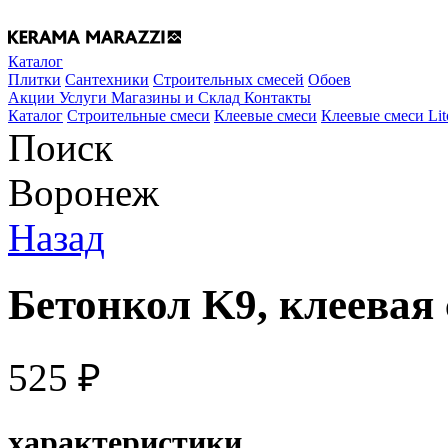
Каталог
Плитки
Сантехники
Строительных смесей
Обоев
Акции
Услуги
Магазины и Склад
Контакты
Каталог
Строительные смеси
Клеевые смеси
Клеевые смеси Lit
Поиск
Воронеж
Назад
Бетонкол K9, клеевая 
525
₽
характеристики