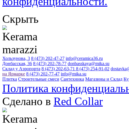
конфиденциальности.
Скрыть
Хользунова, 3
8 (473) 202-47-27
info@ceramica36.ru
Донбасская, 36
8 (473) 202-78-77
donbasskaya@mika.su
Склад у Аэропорта
8 (473) 202-63-71
8 (473) 254-91-02
dostavka
на Ярмарке
8 (473) 202-77-47
info@mika.su
Плитка
Строительные смеси
Сантехника
Магазины и Склад
Ку
Политика конфиденциаль
Сделано в
Red Collar