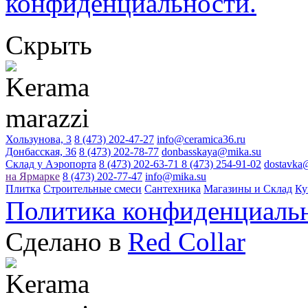
конфиденциальности.
Скрыть
Хользунова, 3
8 (473) 202-47-27
info@ceramica36.ru
Донбасская, 36
8 (473) 202-78-77
donbasskaya@mika.su
Склад у Аэропорта
8 (473) 202-63-71
8 (473) 254-91-02
dostavka
на Ярмарке
8 (473) 202-77-47
info@mika.su
Плитка
Строительные смеси
Сантехника
Магазины и Склад
Ку
Политика конфиденциаль
Сделано в
Red Collar