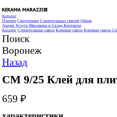
Каталог
Плитки
Сантехники
Строительных смесей
Обоев
Акции
Услуги
Магазины и Склад
Контакты
Каталог
Строительные смеси
Клеевые смеси
Клеевые смеси Cer
Поиск
Воронеж
Назад
СМ 9/25 Клей для пли
659
₽
характеристики