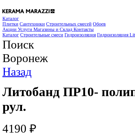
Каталог
Плитки
Сантехники
Строительных смесей
Обоев
Акции
Услуги
Магазины и Склад
Контакты
Каталог
Строительные смеси
Гидроизоляция
Гидроизоляция Lit
Поиск
Воронеж
Назад
Литобанд ПР10- полип
рул.
4190
₽