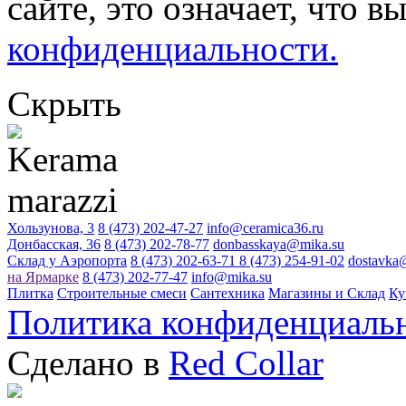
сайте, это означает, что в
конфиденциальности.
Скрыть
Хользунова, 3
8 (473) 202-47-27
info@ceramica36.ru
Донбасская, 36
8 (473) 202-78-77
donbasskaya@mika.su
Склад у Аэропорта
8 (473) 202-63-71
8 (473) 254-91-02
dostavka
на Ярмарке
8 (473) 202-77-47
info@mika.su
Плитка
Строительные смеси
Сантехника
Магазины и Склад
Ку
Политика конфиденциаль
Сделано в
Red Collar