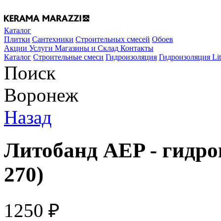
Каталог
Плитки
Сантехники
Строительных смесей
Обоев
Акции
Услуги
Магазины и Склад
Контакты
Каталог
Строительные смеси
Гидроизоляция
Гидроизоляция Lit
Поиск
Воронеж
Назад
Литобанд АЕP - гидрои
270)
1250
₽