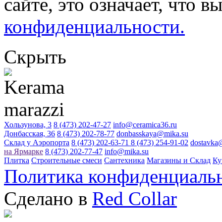
сайте, это означает, что в
конфиденциальности.
Скрыть
Хользунова, 3
8 (473) 202-47-27
info@ceramica36.ru
Донбасская, 36
8 (473) 202-78-77
donbasskaya@mika.su
Склад у Аэропорта
8 (473) 202-63-71
8 (473) 254-91-02
dostavka
на Ярмарке
8 (473) 202-77-47
info@mika.su
Плитка
Строительные смеси
Сантехника
Магазины и Склад
Ку
Политика конфиденциаль
Сделано в
Red Collar