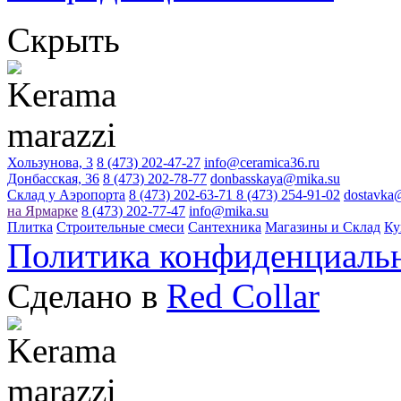
Скрыть
Хользунова, 3
8 (473) 202-47-27
info@ceramica36.ru
Донбасская, 36
8 (473) 202-78-77
donbasskaya@mika.su
Склад у Аэропорта
8 (473) 202-63-71
8 (473) 254-91-02
dostavka
на Ярмарке
8 (473) 202-77-47
info@mika.su
Плитка
Строительные смеси
Сантехника
Магазины и Склад
Ку
Политика конфиденциаль
Сделано в
Red Collar