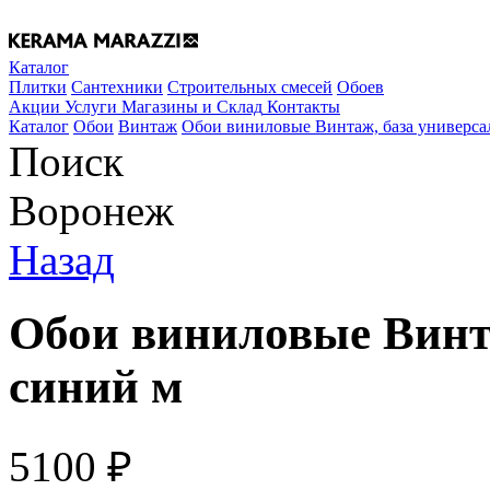
Каталог
Плитки
Сантехники
Строительных смесей
Обоев
Акции
Услуги
Магазины и Склад
Контакты
Каталог
Обои
Винтаж
Обои виниловые Винтаж, база универса
Поиск
Воронеж
Назад
Обои виниловые Винта
синий м
5100
₽