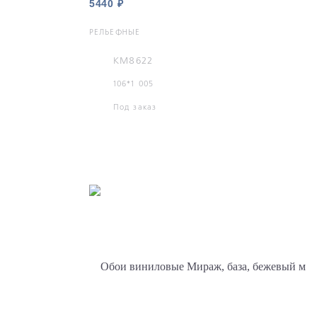
5440 ₽
РЕЛЬЕФНЫЕ
KM8622
106*1 005
Под заказ