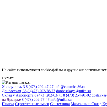
На сайте используются cookie-файлы и другие аналогичные техн
Скрыть
Хользунова, 3
8 (473) 202-47-27
info@ceramica36.ru
Донбасская, 36
8 (473) 202-78-77
donbasskaya@mika.su
Склад у Аэропорта
8 (473) 202-63-71
8 (473) 254-91-02
dostavka
на Ярмарке
8 (473) 202-77-47
info@mika.su
Плитка
Строительные смеси
Сантехника
Магазины и Склад
Ку