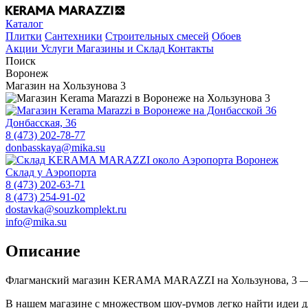
Каталог
Плитки
Сантехники
Строительных смесей
Обоев
Акции
Услуги
Магазины и Склад
Контакты
Поиск
Воронеж
Магазин на Хользунова 3
Донбасская, 36
8 (473) 202-78-77
donbasskaya@mika.su
Склад у Аэропорта
8 (473) 202-63-71
8 (473) 254-91-02
dostavka@souzkomplekt.ru
info@mika.su
Описание
Флагманский магазин KERAMA MARAZZI на Хользунова, 3 — эт
В нашем магазине с множеством шоу-румов легко найти идеи дл