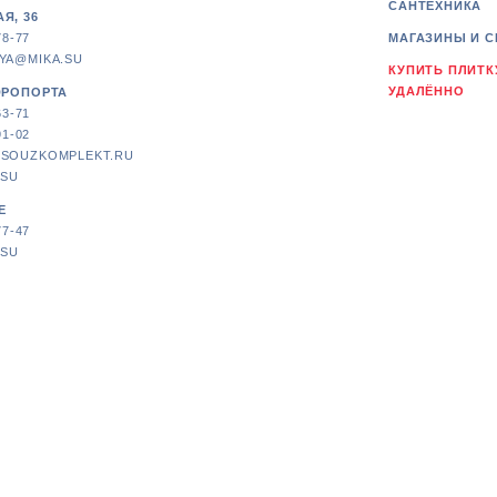
САНТЕХНИКА
Я, 36
78-77
МАГАЗИНЫ И С
YA@MIKA.SU
КУПИТЬ ПЛИТК
УДАЛЁННО
ЭРОПОРТА
63-71
91-02
SOUZKOMPLEKT.RU
.SU
Е
77-47
.SU