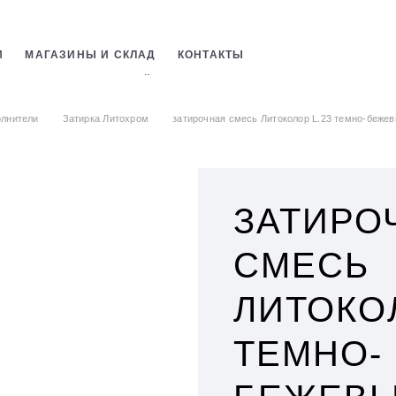
И
МАГАЗИНЫ И СКЛАД
КОНТАКТЫ
СТРОИТЕЛЬНЫХ СМЕСЕЙ
ОБОЕВ
лнители
Затирка Литохром
затирочная смесь Литоколор L.23 темно-бежевый
ЗАТИРО
СМЕСЬ
ЛИТОКОЛ
ТЕМНО-