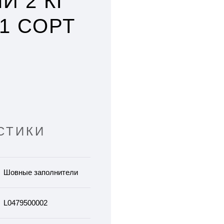
Й 2 КГ
 1 СОРТ
СТИКИ
Шовные заполнители
L0479500002