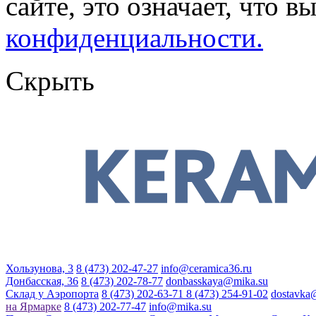
сайте, это означает, что в
конфиденциальности.
Скрыть
Хользунова, 3
8 (473) 202-47-27
info@ceramica36.ru
Донбасская, 36
8 (473) 202-78-77
donbasskaya@mika.su
Склад у Аэропорта
8 (473) 202-63-71
8 (473) 254-91-02
dostavka
на Ярмарке
8 (473) 202-77-47
info@mika.su