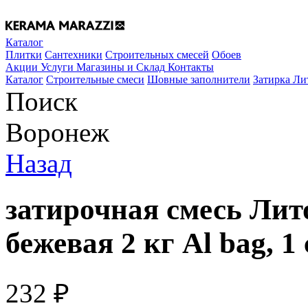
Каталог
Плитки
Сантехники
Строительных смесей
Обоев
Акции
Услуги
Магазины и Склад
Контакты
Каталог
Строительные смеси
Шовные заполнители
Затирка Ли
Поиск
Воронеж
Назад
затирочная смесь Лито
бежевая 2 кг Al bag, 1
232
₽