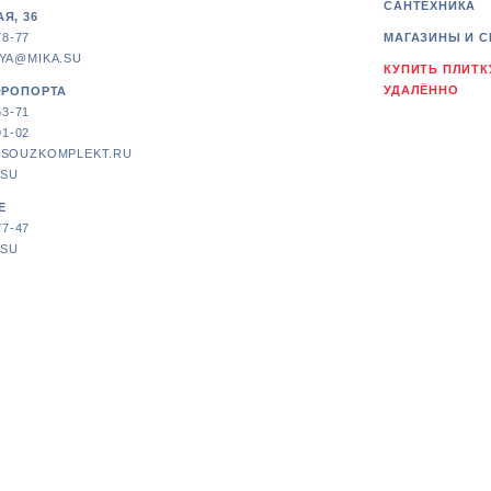
САНТЕХНИКА
Я, 36
78-77
МАГАЗИНЫ И С
YA@MIKA.SU
КУПИТЬ ПЛИТК
УДАЛЁННО
ЭРОПОРТА
63-71
91-02
SOUZKOMPLEKT.RU
.SU
Е
77-47
.SU