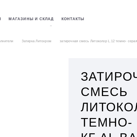
И
МАГАЗИНЫ И СКЛАД
КОНТАКТЫ
СТРОИТЕЛЬНЫХ СМЕСЕЙ
ОБОЕВ
лнители
Затирка Литохром
затирочная смесь Литоколор L.12 темно- серая 2
ЗАТИРО
СМЕСЬ
ЛИТОКОЛ
ТЕМНО- 