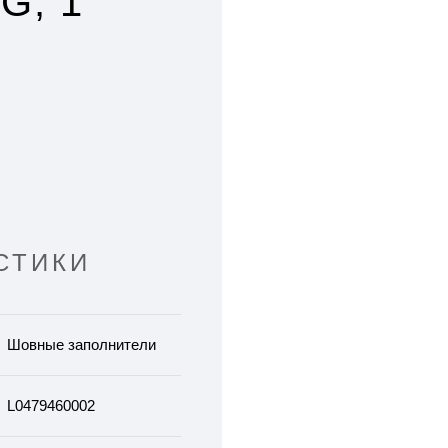
G, 1
СТИКИ
Шовные заполнители
L0479460002